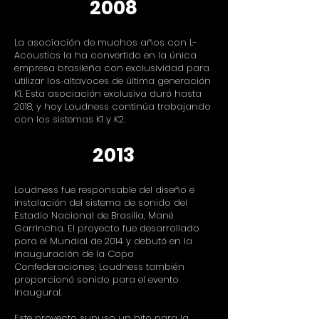
2008
La asociación de muchos años con L-
Acoustics la ha convertido en la única
empresa brasileña con exclusividad para
utilizar los altavoces de última generación
K1. Esta asociación exclusiva duró hasta
2018, y hoy Loudness continúa trabajando
con los sistemas K1 y K2.
2013
Loudness fue responsable del diseño e
instalación del sistema de sonido del
Estadio Nacional de Brasilia, Mané
Garrincha. El proyecto fue desarrollado
para el Mundial de 2014 y debutó en la
inauguración de la Copa
Confederaciones; Loudness también
proporcionó sonido para el evento
inaugural.
Este proyecto supuso un hito para la