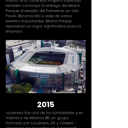
mismo año, Loudness Projetos Especiais
también concluyó la entrega del Allianz
Parque, el estadio del Palmeiras, en São
Paulo. Reconocido y sede de varios
eventos importantes, Allianz Parque
representó un logro significativo para la
empresa.
2015
Loudness fue uno de los fundadores y es
miembro de Alliance BR, un grupo
formado por Loudness, LPL y Crialed –