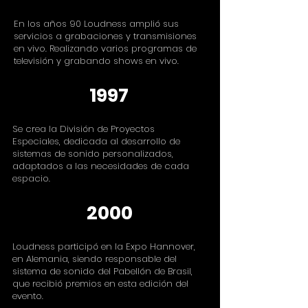
En los años 90 Loudness amplió sus
servicios a grabaciones y transmisiones
en vivo. Realizando varios programas de
televisión y grabando shows en vivo.
1997
Se crea la División de Proyectos
Especiales, dedicada al desarrollo de
sistemas de sonido personalizados,
adaptados a las necesidades de cada
espacio.
2000
Loudness participó en la Expo Hannover,
en Alemania, siendo responsable del
sistema de sonido del Pabellón de Brasil,
que recibió premios en esta edición del
evento.