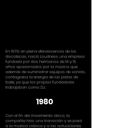
En 1976, en plena efervescencia de las
discotecas, nació Loudness, una empresa
fundada por dos hermanos de 14 y 15
años apasionados por la música que,
además de suministrar equipos de sonido,
contagiaba la energía de las pistas de
baile, ya que los propios fundadores
trabajaban como DJ.
1980
Con el fin del movimiento disco, la
compañía hizo una transición y se pasó
a la música clásica y a las actuaciones