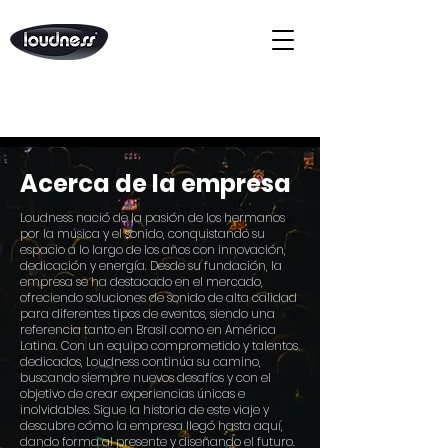
Acerca de la empresa
Loudness nació de la pasión de los hermanos
por la música y el sonido, conquistando su
espacio a lo largo de los años con innovación,
dedicación y energía. Desde su fundación, la
empresa se ha destacado en el mercado,
ofreciendo soluciones de sonido de alta calidad
para diferentes tipos de eventos, siendo una
referencia tanto en Brasil como en América
Latina. Con un equipo comprometido y talentos
dedicados, Loudness continúa su camino,
buscando siempre nuevos desafíos y con el
objetivo de crear experiencias únicas e
inolvidables. Sigue la historia de este viaje y
descubre cómo la empresa llegó hasta aquí,
dando forma al presente y diseñando el futuro.