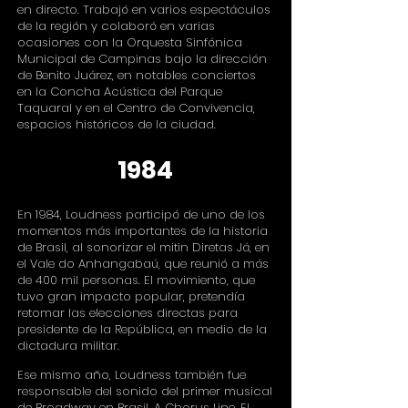
en directo. Trabajó en varios espectáculos
de la región y colaboró en varias
ocasiones con la Orquesta Sinfónica
Municipal de Campinas bajo la dirección
de Benito Juárez, en notables conciertos
en la Concha Acústica del Parque
Taquaral y en el Centro de Convivencia,
espacios históricos de la ciudad.
1984
En 1984, Loudness participó de uno de los
momentos más importantes de la historia
de Brasil, al sonorizar el mitin Diretas Já, en
el Vale do Anhangabaú, que reunió a más
de 400 mil personas. El movimiento, que
tuvo gran impacto popular, pretendía
retomar las elecciones directas para
presidente de la República, en medio de la
dictadura militar.
Ese mismo año, Loudness también fue
responsable del sonido del primer musical
de Broadway en Brasil, A Chorus Line. El