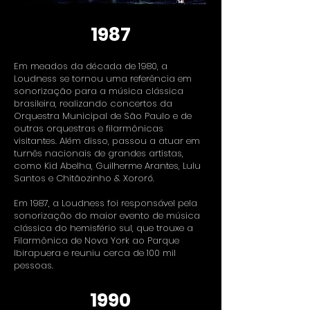
1987
Em meados da década de 1980, a
Loudness se tornou uma referência em
sonorização para a música clássica
brasileira, realizando concertos da
Orquestra Municipal de São Paulo e de
outras orquestras e filarmônicas
visitantes. Além disso, passou a atuar em
turnês nacionais de grandes artistas,
como Kid Abelha, Guilherme Arantes, Lulu
Santos e Chitãozinho & Xororó.
Em 1987, a Loudness foi responsável pela
sonorização do maior evento de música
clássica do hemisfério sul, que trouxe a
Filarmônica de Nova York ao Parque
Ibirapuera e reuniu cerca de 100 mil
pessoas.
1990