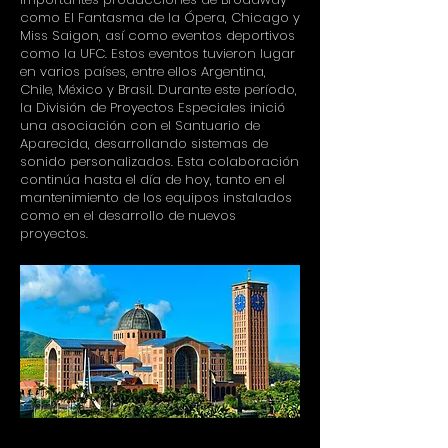
como El Fantasma de la Ópera, Chicago y
Miss Saigon, así como eventos deportivos
como la UFC. Estos eventos tuvieron lugar
en varios países, entre ellos Argentina,
Chile, México y Brasil. Durante este período,
la División de Proyectos Especiales inició
una asociación con el Santuario de
Aparecida, desarrollando sistemas de
sonido personalizados. Esta colaboración
continúa hasta el día de hoy, tanto en el
mantenimiento de los equipos instalados
como en el desarrollo de nuevos
proyectos.