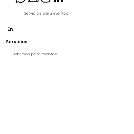
Servicios para eventos
En
Servicios
Servicios para eventos
Instalaciones Fijas - Proyectos Especiales
Contacto
© Loudness 2025, Sitio web de Livia Pilot
© Loudness 2025, Site by Livia Pilot