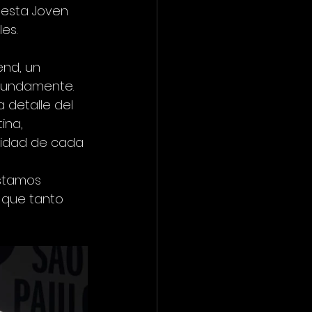
uesta Joven 
es.
nd, un 
fundamente. 
detalle del 
ina, 
nsidad de cada 
stamos 
 que tanto 