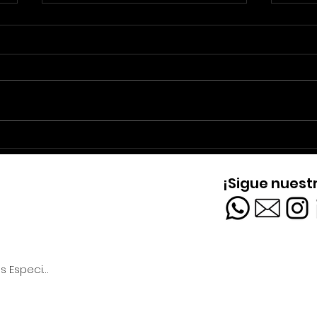
Loudness en D23 Brasil:
Est
Sonido inmersivo para el
Bras
¡Sigue nuest
mayor evento de Disney
Gar
en el país
Instalaciones Fijas - Proyectos Especiales