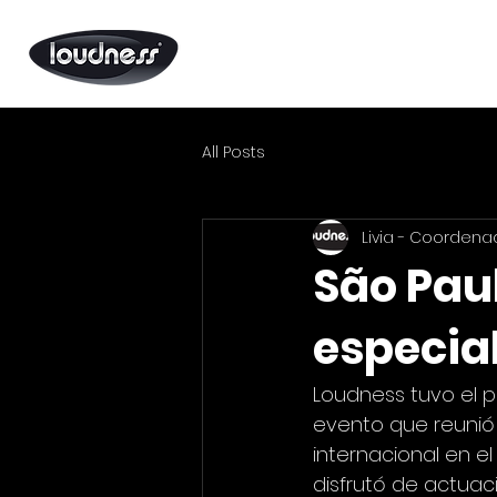
All Posts
Livia - Coordena
São Pau
especia
Loudness tuvo el pr
evento que reunió 
internacional en el
disfrutó de actuac