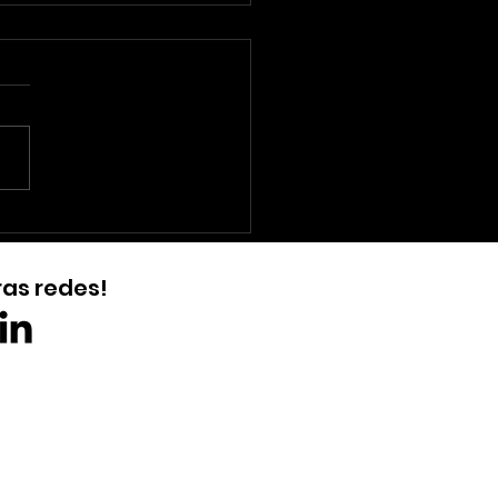
adio Nacional de
ilia - Mané
ras redes!
rincha