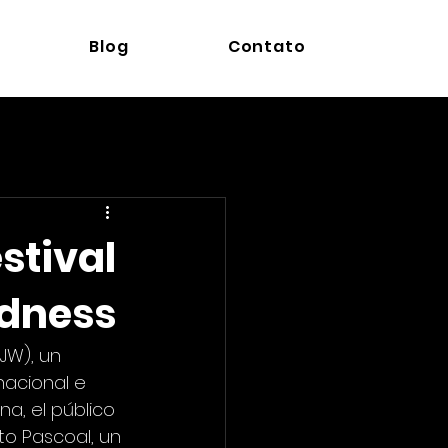
Blog
Contato
stival
udness
JW), un 
nacional e 
a, el público 
o Pascoal, un 